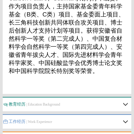
教育经历
| Education Background
工作经历
| Work Experience