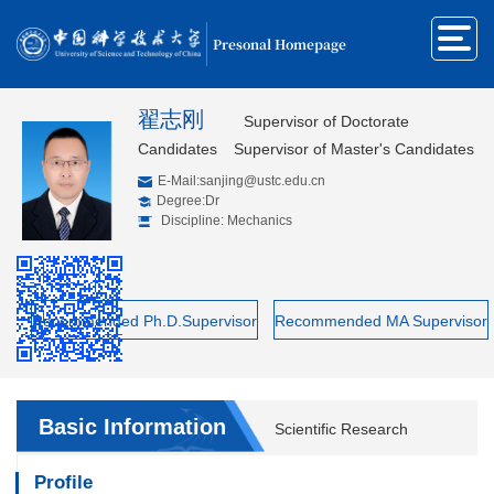
Presonal Homepage
翟志刚
Supervisor of Doctorate
Candidates
Supervisor of Master's Candidates
E-Mail:
sanjing@ustc.edu.cn
Degree:Dr
Discipline: Mechanics
Recommended Ph.D.Supervisor
Recommended MA Supervisor
Basic Information
Scientific Research
Profile