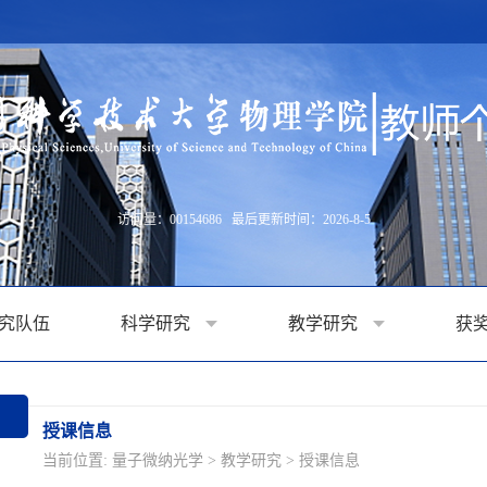
访问量：
00154686
最后更新时间：
2026
-
8
-
5
究队伍
科学研究
教学研究
获
授课信息
当前位置:
量子微纳光学
>
教学研究
>
授课信息