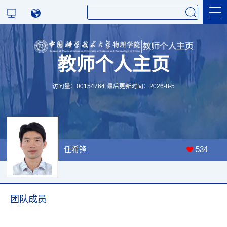
小组新闻
教师个人主页
媒体报道
访问量：
00154764
最后更新时间：
2026
-
8
-
5
科学研究
教学研究
任希锋
534
团队成员