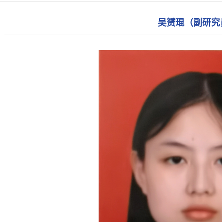
吴赟琨（副研究