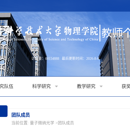
访问量：
00154888
最后更新时间：
2026
-
8
-
6
究队伍
科学研究
教学研究
获
团队成员
当前位置:
量子微纳光学
>团队成员