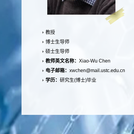
教授
博士生导师
硕士生导师
教师英文名称：
Xiao-Wu Chen
电子邮箱：
xwchen@mail.ustc.edu.cn
学历：
研究生(博士)毕业
办公地点：
管理科研楼1321
联系方式：
0551-63606235
学位：
博士
毕业院校：
中国科学技术大学