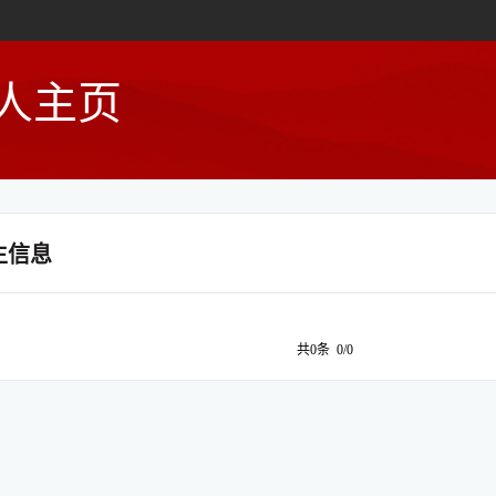
人主页
生信息
共0条 0/0