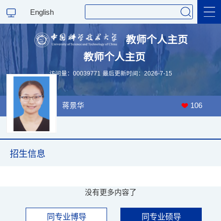
English
教师个人主页
教师个人主页
科学研究
访问量：
00039771
最后更新时间：
2026
-
7
-
15
教学研究
蒋景华
106
招生信息
没有更多内容了
同专业博导
同专业硕导