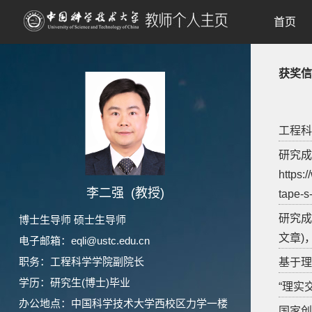
首页
获奖信
工程科
研究成果
https:
李二强 (教授)
tape-s
研究成果
博士生导师 硕士生导师
文章)，
电子邮箱：
eqli@ustc.edu.cn
职务：工程科学学院副院长
基于理
学历：研究生(博士)毕业
“理实
办公地点：中国科学技术大学西校区力学一楼
国家创