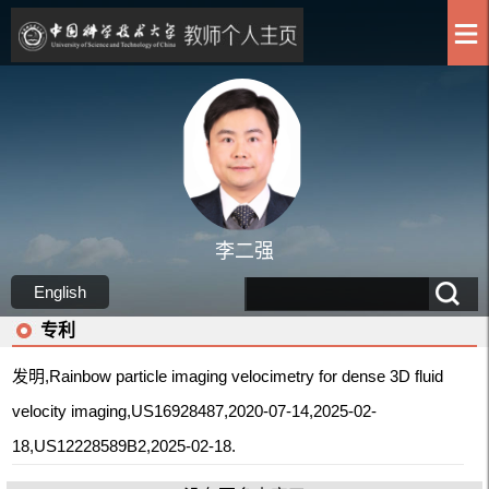
李二强
English
专利
发明,Rainbow particle imaging velocimetry for dense 3D fluid
velocity imaging,US16928487,2020-07-14,2025-02-
18,US12228589B2,2025-02-18.