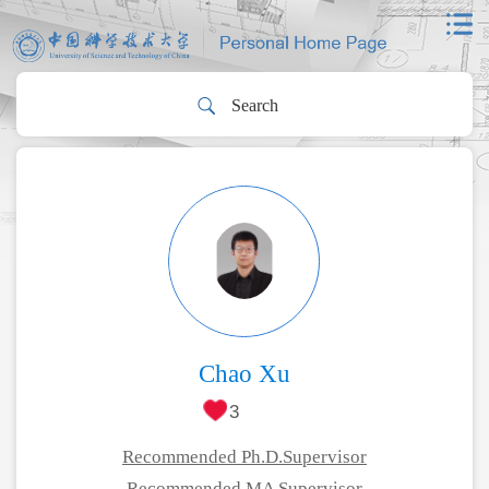
Chao Xu
3
Recommended Ph.D.Supervisor
Recommended MA Supervisor