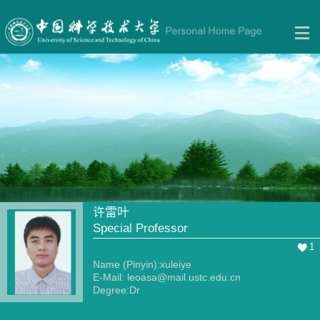
许雷叶
Special Professor
1
Name (Pinyin):xuleiye
E-Mail:
leoasa@mail.ustc.edu.cn
Degree:Dr