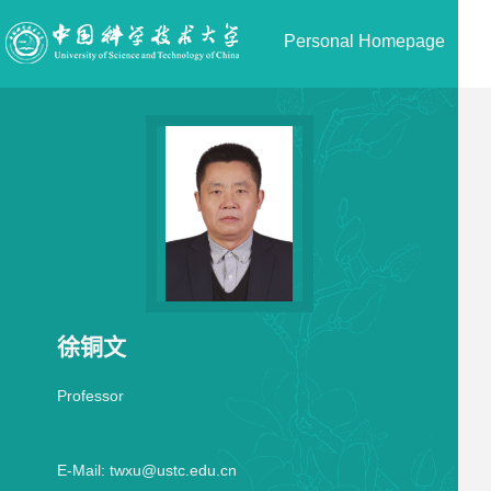
Personal Homepage
徐铜文
Professor
E-Mail:
twxu@ustc.edu.cn