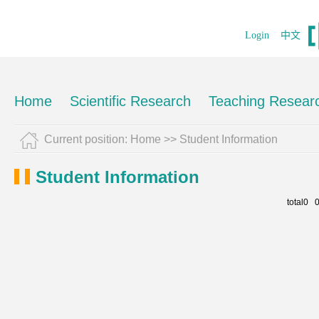
Login
中文
Home
Scientific Research
Teaching Resear
Current position:
Home
>>
Student Information
Student Information
total0 