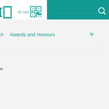
Qr code
ch
Awards and Honours
0/0