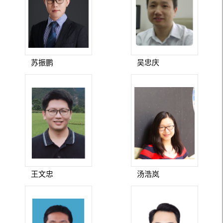
苏振鹏
吴忠庆
王文忠
汤浩岚