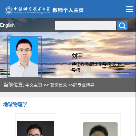
English
刘宇
特任教授 博士生导师 硕士生
导师
当前位置:
>>
中文主页
获奖信息
>>同专业博导
地球物理学