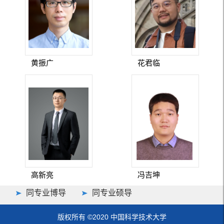
黄振广
花君临
高新亮
冯吉坤
同专业博导
同专业硕导
版权所有 ©2020 中国科学技术大学