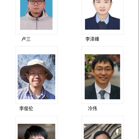
卢三
李泽峰
李俊伦
冷伟