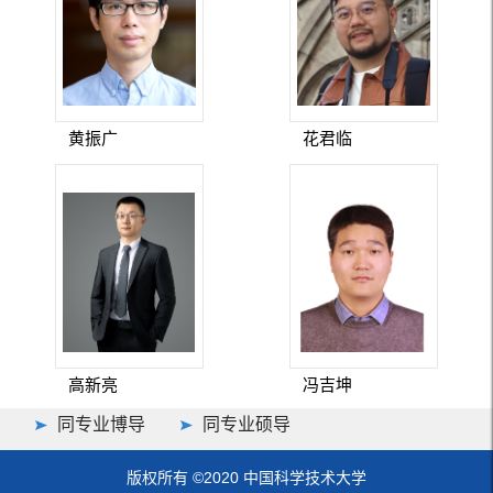
黄振广
花君临
高新亮
冯吉坤
同专业博导
同专业硕导
版权所有 ©2020 中国科学技术大学