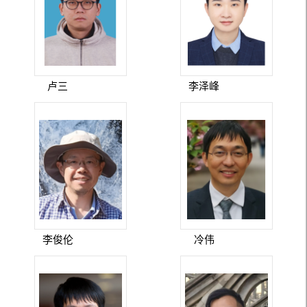
卢三
李泽峰
李俊伦
冷伟