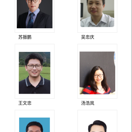
苏振鹏
吴忠庆
王文忠
汤浩岚