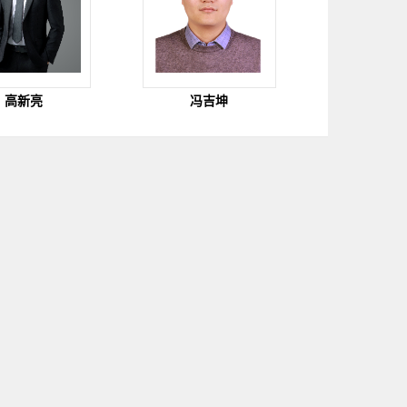
高新亮
冯吉坤