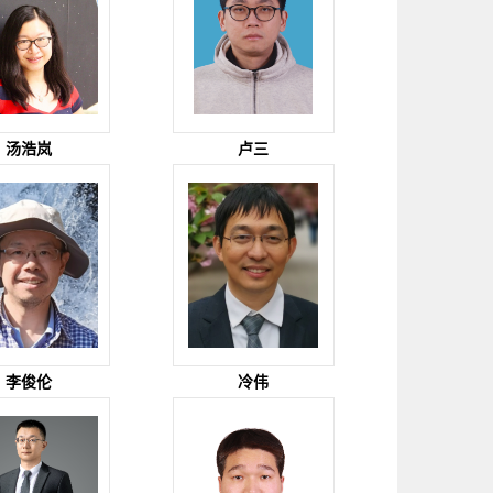
汤浩岚
卢三
李俊伦
冷伟