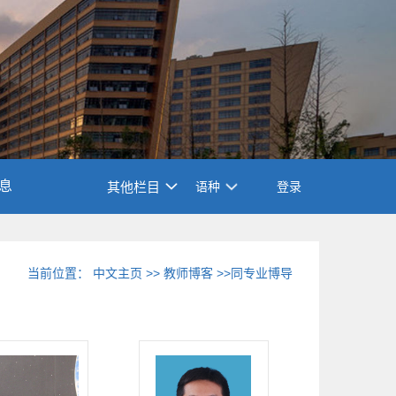
息
其他栏目
语种
登录
当前位置：
中文主页
>>
教师博客
>>同专业博导