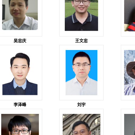
吴忠庆
王文忠
李泽峰
刘宇