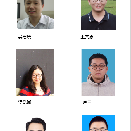
吴忠庆
王文忠
汤浩岚
卢三