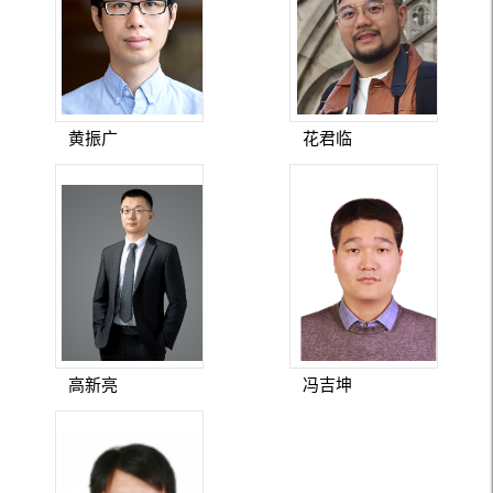
黄振广
花君临
高新亮
冯吉坤