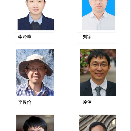
李泽峰
刘宇
李俊伦
冷伟