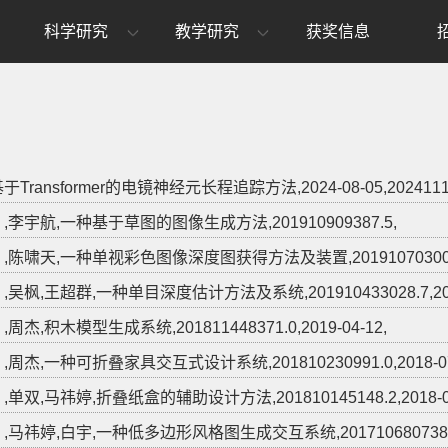
科学研究
教学研究
获奖信息
于Transformer的电镜神经元长程追踪方法,2024-08-05,2024111654
,李宇航,一种基于草图的图像生成方法,201910909387.5,
,陈啸天,一种单视彩色图像深度图获得方法及装置,201910703005.3,
,吴枫,王超群,一种单目深度估计方法及系统,201910433028.7,2019
,周杰,积木模型生成系统,201811448371.0,2019-04-12,
,周杰,一种可折叠家具交互式设计系统,201810230991.0,2018-07
,单双,马祎婷,折叠纸盒的辅助设计方法,201810145148.2,2018-06
,马祎婷,白宇,一种低多边形风格图生成交互系统,201710680738.0,2