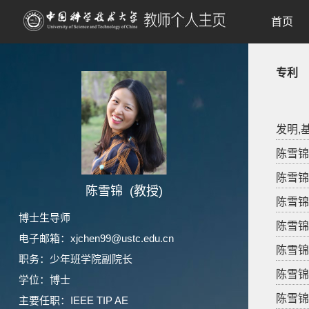
首页
专利
发明,基
陈雪锦 
陈雪锦 
陈雪锦 (教授)
陈雪锦 
博士生导师
陈雪锦 
电子邮箱：
xjchen99@ustc.edu.cn
陈雪锦 
职务：少年班学院副院长
陈雪锦 
学位：博士
陈雪锦 
主要任职：IEEE TIP AE