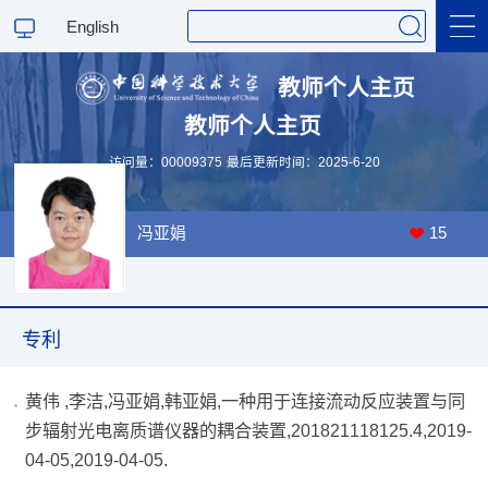
English
教师个人主页
教师个人主页
科学研究
访问量：
00009375
最后更新时间：
2025
-
6
-
20
教学研究
冯亚娟
15
专利
黄伟 ,李洁,冯亚娟,韩亚娟,一种用于连接流动反应装置与同
步辐射光电离质谱仪器的耦合装置,201821118125.4,2019-
04-05,2019-04-05.