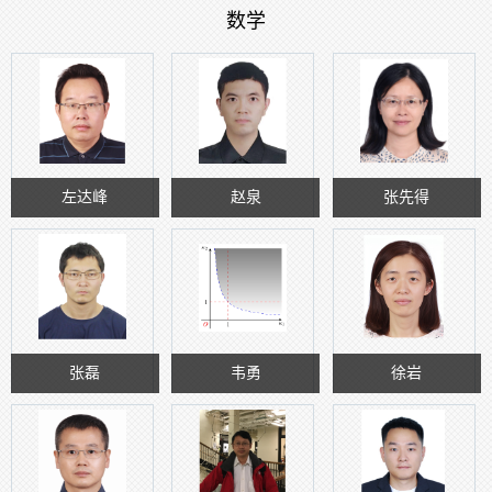
数学
左达峰
赵泉
张先得
张磊
韦勇
徐岩