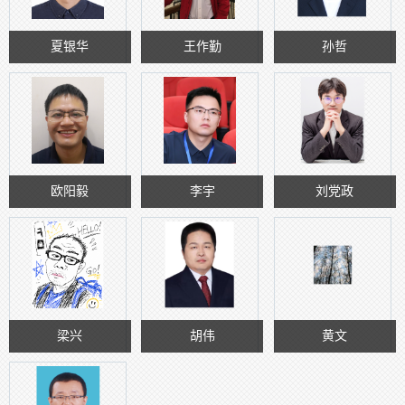
夏银华
王作勤
孙哲
欧阳毅
李宇
刘党政
梁兴
胡伟
黄文