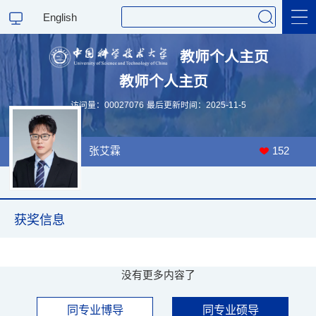
English
教师个人主页
教师个人主页
科学研究
访问量：
00027076
最后更新时间：
2025
-
11
-
5
教学研究
张艾霖
152
获奖信息
没有更多内容了
同专业博导
同专业硕导