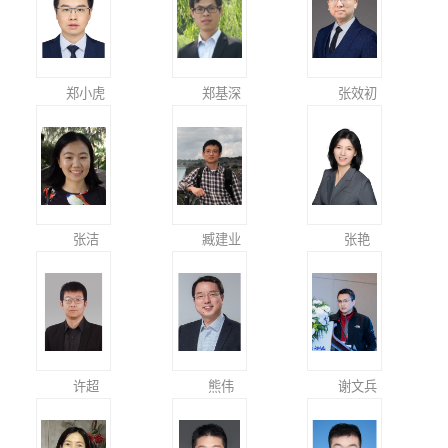
郑小虎
郑基深
张效初
张洁
臧建业
张艳
许超
熊伟
谢文兵