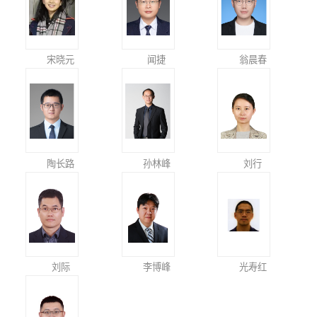
宋晓元
闻捷
翁晨春
陶长路
孙林峰
刘行
刘际
李博峰
光寿红