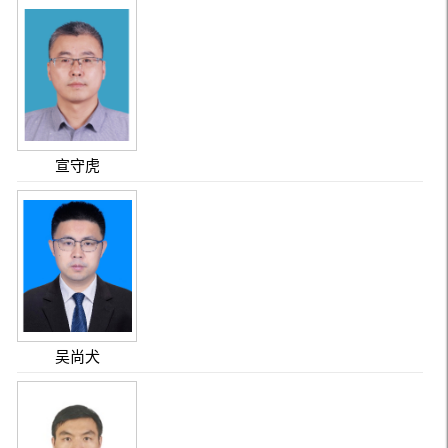
宣守虎
吴尚犬