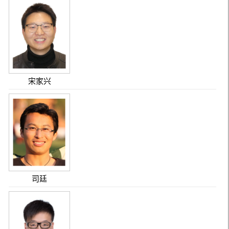
宋家兴
司廷