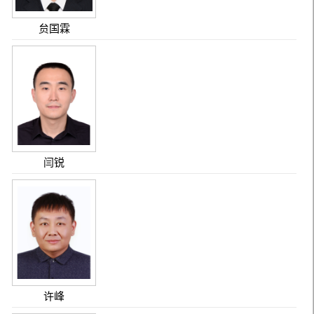
贠国霖
闫锐
许峰