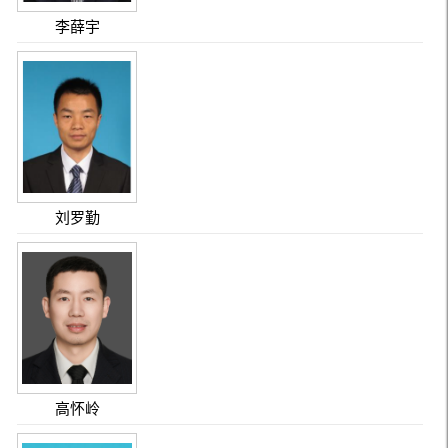
李薛宇
刘罗勤
高怀岭