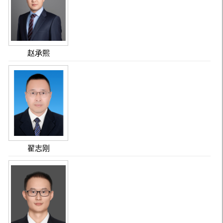
赵承熙
翟志刚