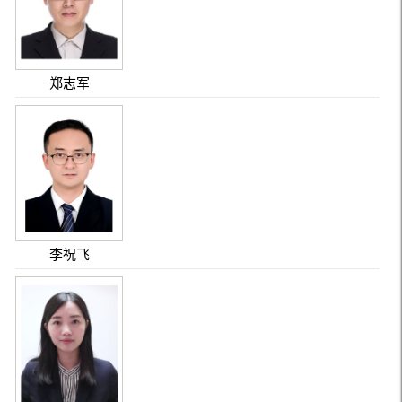
郑志军
李祝飞