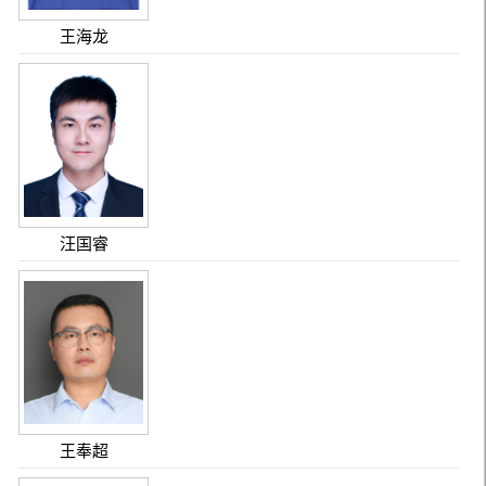
王海龙
汪国睿
王奉超