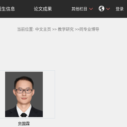
招生信息
论文成果
其他栏目
登录
当前位置:
中文主页
>>
教学研究
>>同专业博导
贠国霖