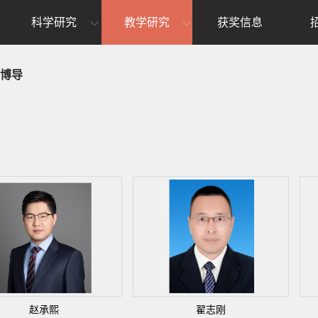
科学研究
教学研究
获奖信息
博导
赵承熙
翟志刚