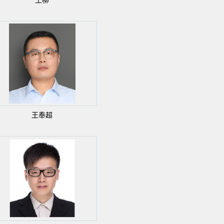
王柳
王奉超