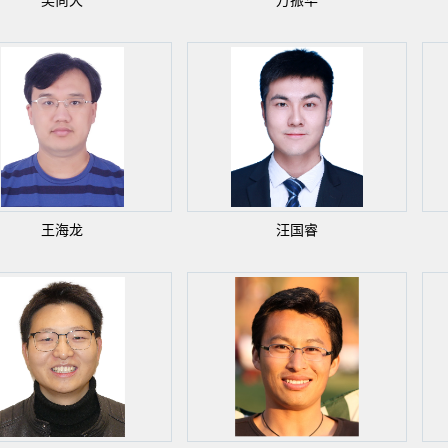
吴尚犬
万振华
王海龙
汪国睿