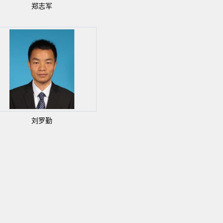
郑志军
刘罗勤