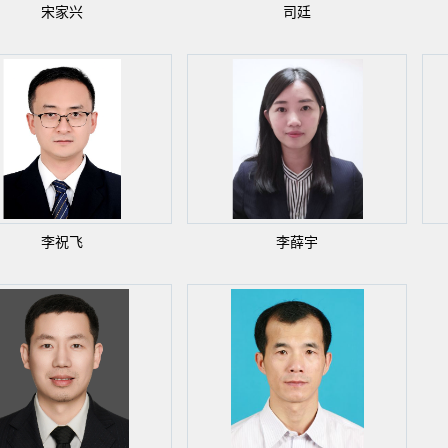
宋家兴
司廷
李祝飞
李薛宇