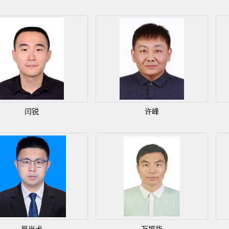
闫锐
许峰