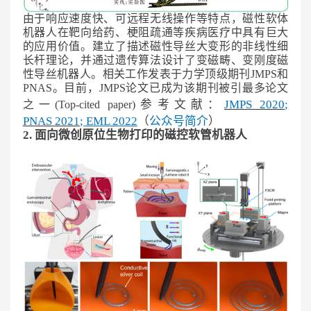
由于响应速度快、可远程无线操作等特点，磁性软体
机器人在靶向给药、梗阻疏通等疾病医疗中具有巨大
的应用价值。建立了描述磁性导丝大变形的非线性细
长杆理论，并通过遗传算法设计了变磁畴、变刚度磁
性导丝机器人。相关工作发表于力学顶级期刊JMPS和
PNAS。目前，JMPS论文已成为该期刊被引最多论文
参考文献：
JMPS
2020
;
之一(Top-cited
paper)
PNAS
2021
;
EML
2022
（
公众号简介
）
2. 面向微创原位生物打印的磁控软管机器人