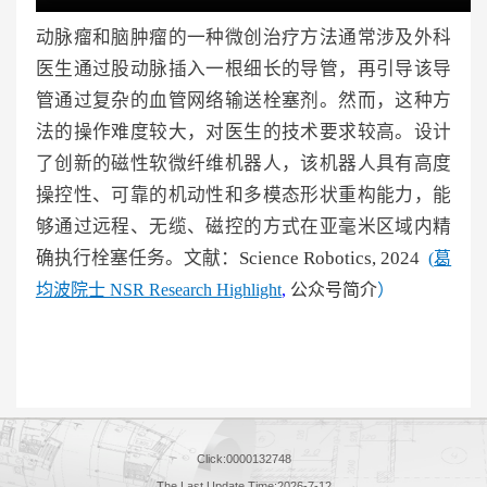
动脉瘤和脑肿瘤的一种微创治疗方法通常涉及外科
医生通过股动脉插入一根细长的导管，再引导该导
管通过复杂的血管网络输送栓塞剂。然而，这种方
法的操作难度较大，对医生的技术要求较高。设计
了创新的磁性软微纤维机器人，该机器人具有高度
操控性、可靠的机动性和多模态形状重构能力，能
够通过远程、无缆、磁控的方式在亚毫米区域内精
确执行栓塞任务。
文献：
Science Robotics,
202
4
(
葛
均波院士 NSR Research Highlight
,
公众号简介
）
Click:
0000132748
The Last Update Time:
2026
-
7
-
12