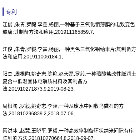
专利
江俊 ,朱青,罗毅,李鑫,杨丽,一种基于三氧化钼薄膜的电致变色
玻璃;其制备方法和应用,201911165859.7,
江俊 ,朱青,罗毅,李鑫,杨丽,一种黑色三氧化钼纳米片;其制备方
法和应用,201911006184.1,
阳杰 ,周根陶,姚奇志,陈艳,赵天磊,罗毅,一种碳酸盐改性膨润土
复合中低温固体电解质材料及其制备方
法,201910271873.9,2019-08-23,
周根陶 ,罗毅,姚奇志,李涵,一种从废水中回收鸟粪石的方
法,201810296839.2,2018-07-06,
蔡洪冰 ,赵慧,王晓平,罗毅,一种高效率制备环状纳米间隙有序
阵列的方法,201810270664.8,2018-09-07,