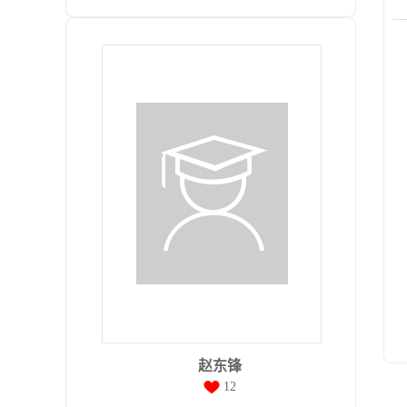
赵东锋
12