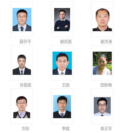
薛开平
谢庆国
谢洪涛
肖俊斌
王刚
田新梅
刘东
李斌
查正军