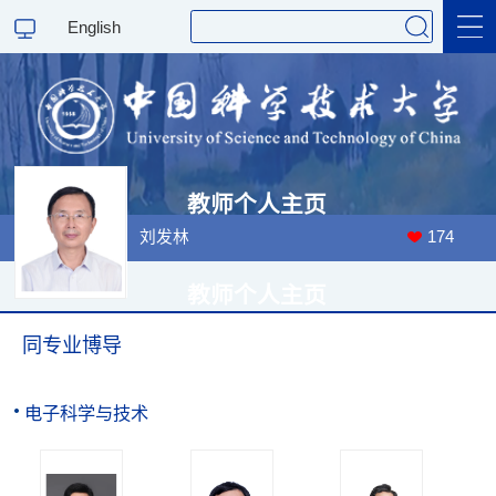
English
科学研究
教学研究
教师个人主页
刘发林
174
教师个人主页
同专业博导
访问量：
00079901
最后更新时间：
2026
-
7
-
12
电子科学与技术