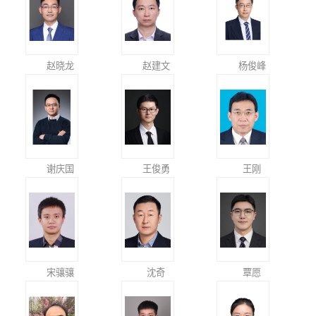
赵晓龙
赵建文
杨俊峰
谢庆国
王俊勇
王刚
宋骧骧
沈奇
覃愿