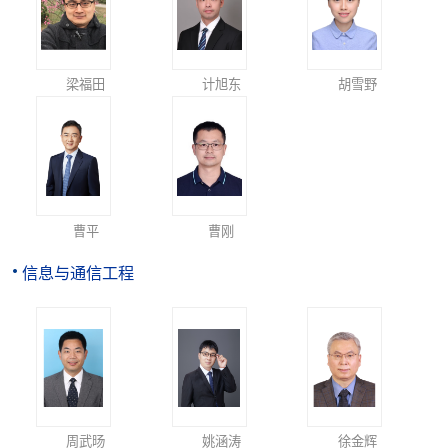
梁福田
计旭东
胡雪野
曹平
曹刚
信息与通信工程
周武旸
姚涵涛
徐金辉