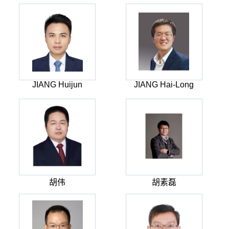
JIANG Huijun
JIANG Hai-Long
胡伟
胡素磊