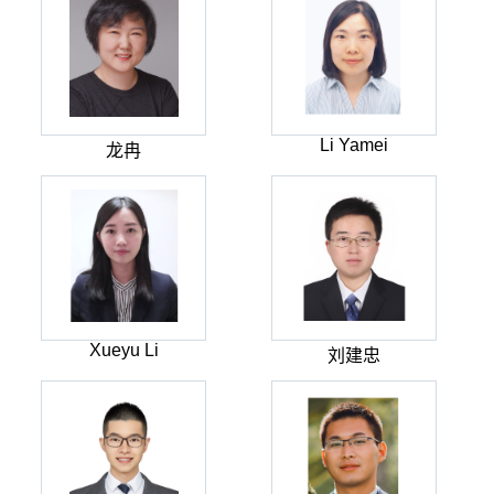
Li Yamei
龙冉
Xueyu Li
刘建忠