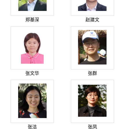
郑基深
赵建文
张文华
张群
张洁
张凤