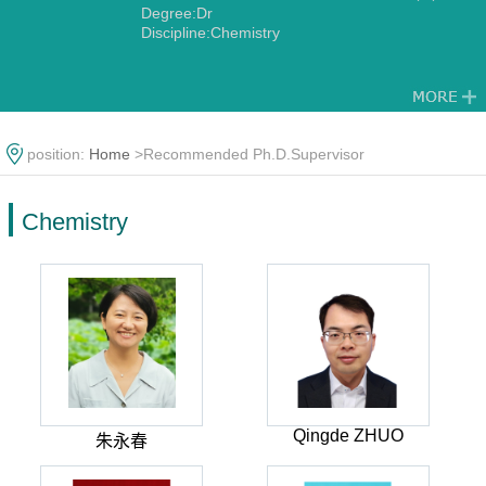
Degree:Dr
Discipline:Chemistry
position:
Home
>Recommended Ph.D.Supervisor
Chemistry
Qingde ZHUO
朱永春