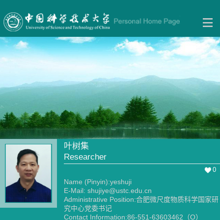
叶树集
Researcher
0
Name (Pinyin):yeshuji
E-Mail:
shujiye@ustc.edu.cn
Administrative Position:合肥微尺度物质科学国家研
究中心党委书记
Contact Information:86-551-63603462（O）