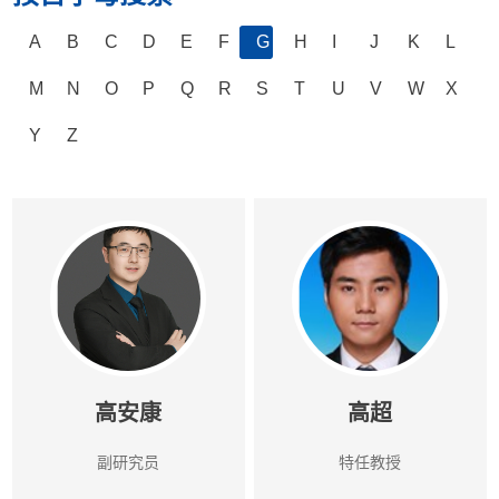
A
B
C
D
E
F
G
H
I
J
K
L
M
N
O
P
Q
R
S
T
U
V
W
X
Y
Z
高安康
高超
副研究员
特任教授