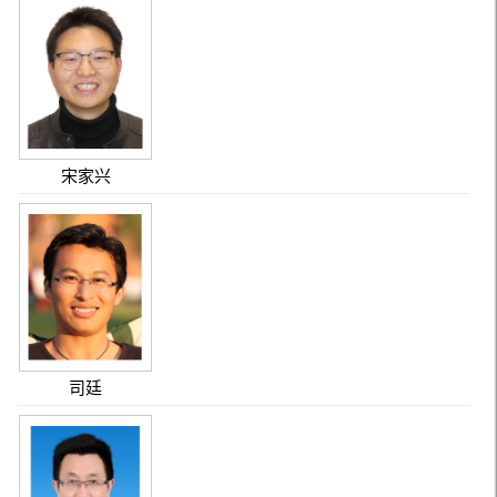
宋家兴
司廷