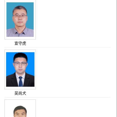
宣守虎
吴尚犬