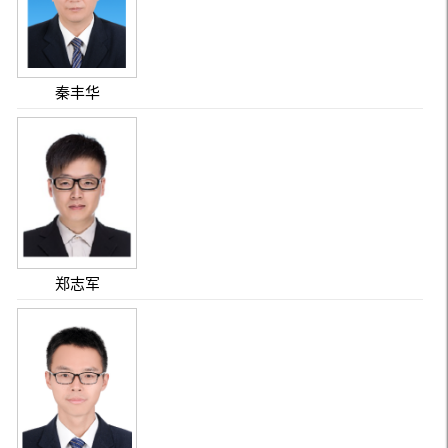
秦丰华
郑志军