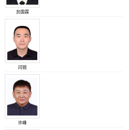
贠国霖
闫锐
许峰