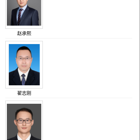
赵承熙
翟志刚