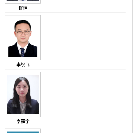
穆恺
李祝飞
李薛宇