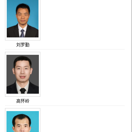
刘罗勤
高怀岭