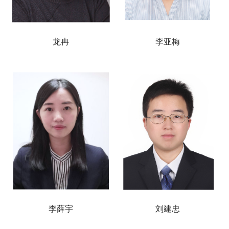
龙冉
李亚梅
李薛宇
刘建忠