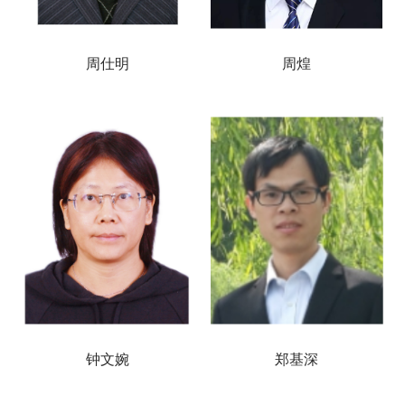
周仕明
周煌
钟文婉
郑基深