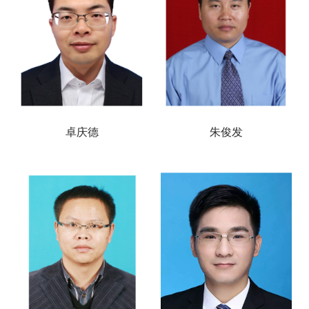
卓庆德
朱俊发