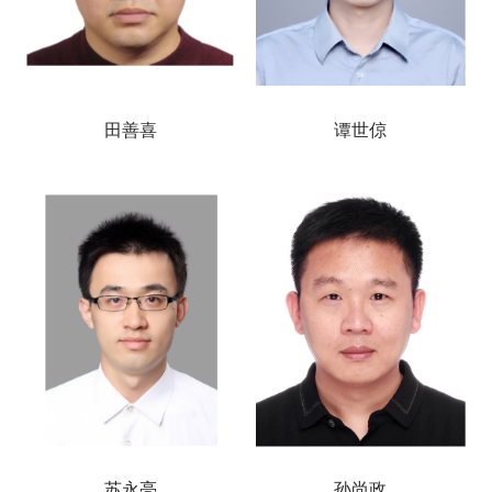
田善喜
谭世倞
苏永亮
孙尚政