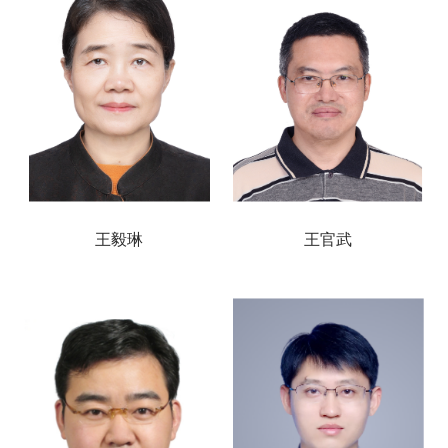
王毅琳
王官武