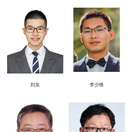
刘东
李少锋