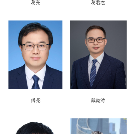
葛亮
葛君杰
傅尧
戴懿涛