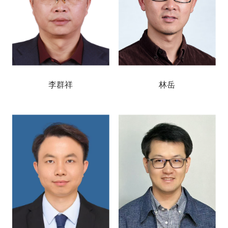
李群祥
林岳