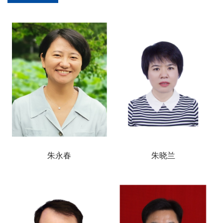
朱永春
朱晓兰