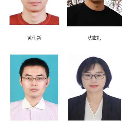
黄伟新
耿志刚