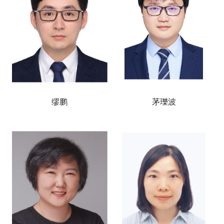
缪鹏
茅瓅波