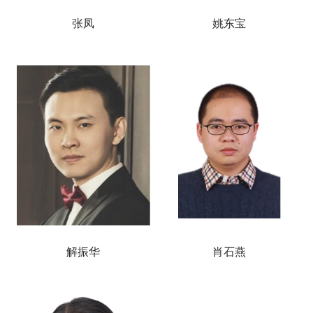
张凤
姚东宝
解振华
肖石燕