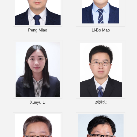
Peng Miao
Li-Bo Mao
Xueyu Li
刘建忠