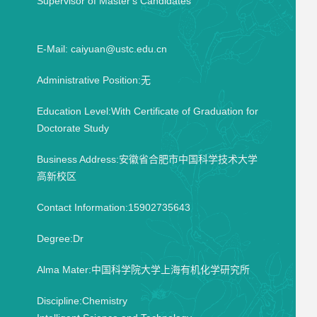
Supervisor of Master's Candidates
E-Mail:
caiyuan@ustc.edu.cn
Administrative Position:无
Education Level:With Certificate of Graduation for
Doctorate Study
Business Address:安徽省合肥市中国科学技术大学
高新校区
Contact Information:15902735643
Degree:Dr
Alma Mater:中国科学院大学上海有机化学研究所
Discipline:Chemistry