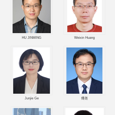
HU JINMING
Weixin Huang
Junjie Ge
傅尧