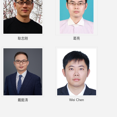
耿志刚
葛亮
戴懿涛
Wei Chen