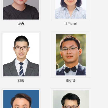
龙冉
Li Yamei
刘东
李少锋