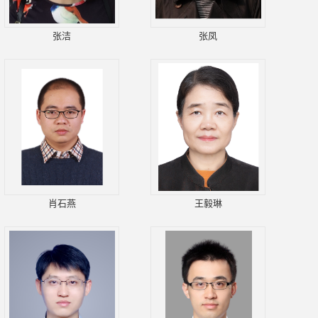
张洁
张凤
肖石燕
王毅琳