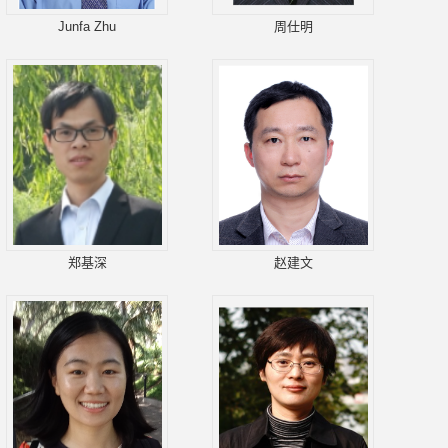
Junfa Zhu
周仕明
郑基深
赵建文