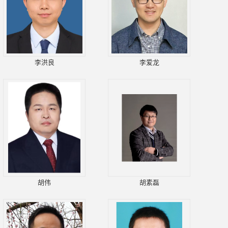
李洪良
李爱龙
胡伟
胡素磊