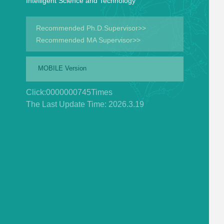
Intelligent Science and Technology
Recommended Ph.D.Supervisor>>
Recommended MA Supervisor>>
MOBILE Version
Click:
0000000745
Times
The Last Update Time:
2026
.
3
.
19