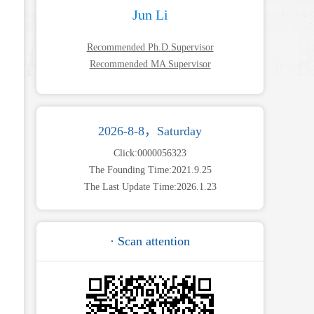
Jun Li
Recommended Ph.D.Supervisor
Recommended MA Supervisor
2026-8-8，Saturday
Click:
0000056323
The Founding Time:
2021
.
9
.
25
The Last Update Time:
2026
.
1
.
23
· Scan attention