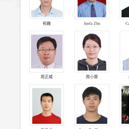
祝巍
Junfa Zhu
C
周正威
周小蓉