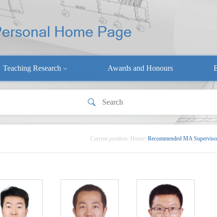
Teaching Research
Awards and Honours
E
Current position:
Home
>
Recommended MA Superviso