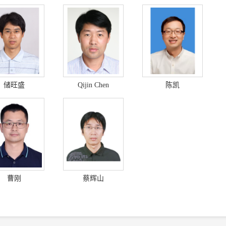
储旺盛
Qijin Chen
陈凯
曹刚
蔡辉山