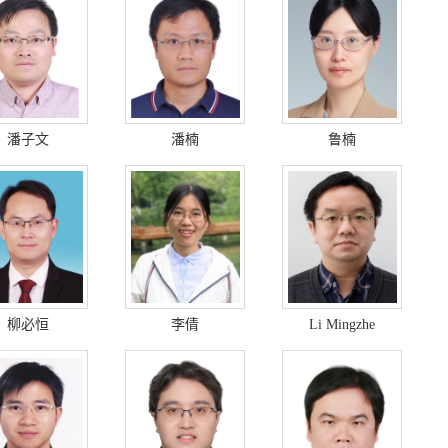
潘子文
潘楠
鲁楠
柳必恒
李倩
Li Mingzhe