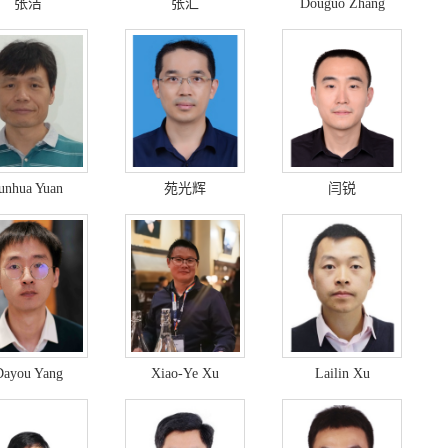
张洁
张汇
Douguo Zhang
unhua Yuan
苑光辉
闫锐
Dayou Yang
Xiao-Ye Xu
Lailin Xu