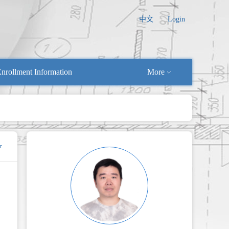
中文
Login
nrollment Information
More
r