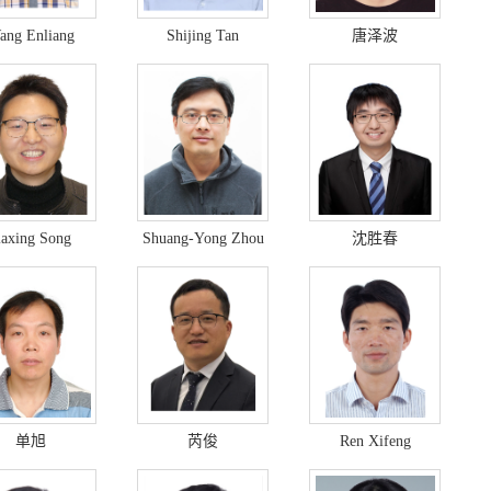
ang Enliang
Shijing Tan
唐泽波
iaxing Song
Shuang-Yong Zhou
沈胜春
单旭
芮俊
Ren Xifeng