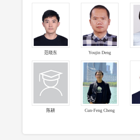
范晓东
Youjin Deng
陈耕
Cun-Feng Cheng