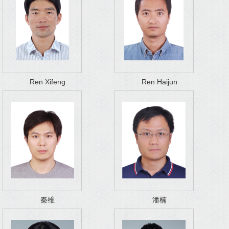
Ren Xifeng
Ren Haijun
秦维
潘楠