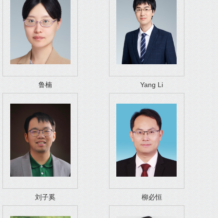
鲁楠
Yang Li
刘子奚
柳必恒