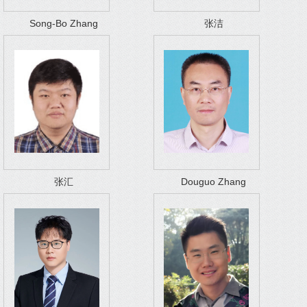
Song-Bo Zhang
张洁
张汇
Douguo Zhang