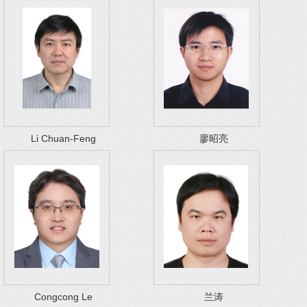
Li Chuan-Feng
廖昭亮
Congcong Le
兰涛