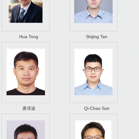
Hua Tong
Shijing Tan
唐泽波
Qi-Chao Sun