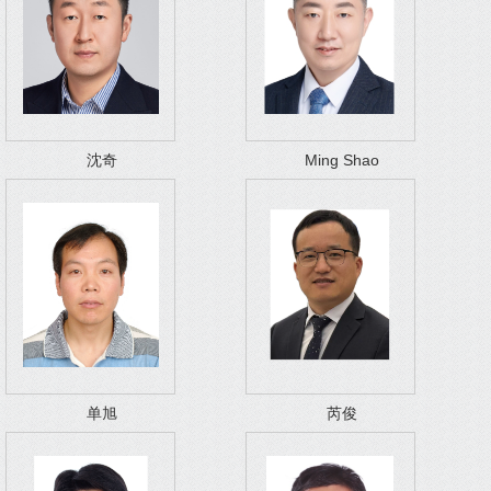
沈奇
Ming Shao
单旭
芮俊