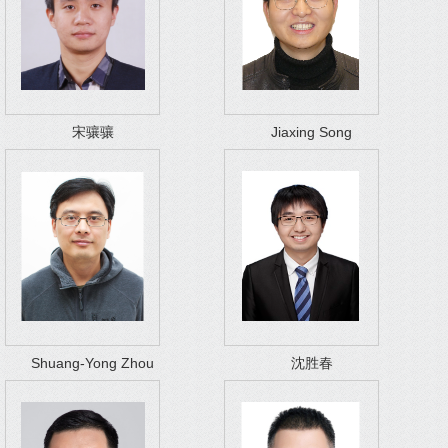
宋骧骧
Jiaxing Song
Shuang-Yong Zhou
沈胜春