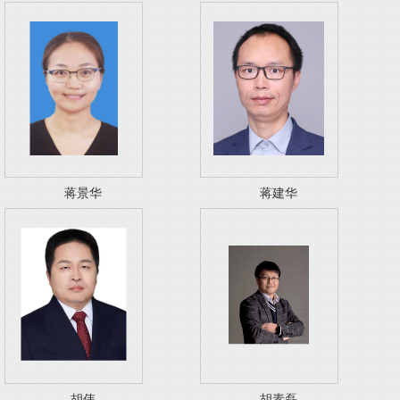
蒋景华
蒋建华
胡伟
胡素磊