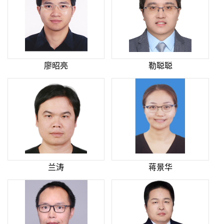
廖昭亮
勒聪聪
兰涛
蒋景华