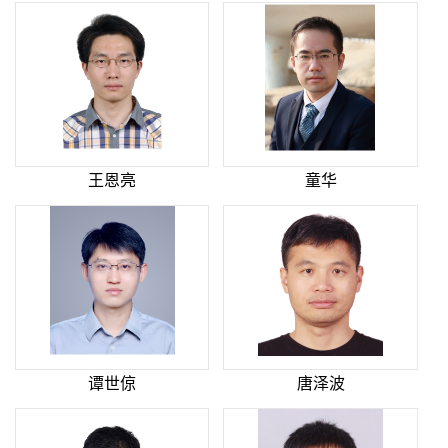
王恩亮
童华
谭世倞
唐泽波