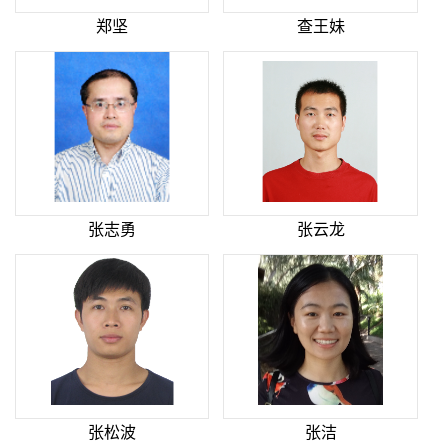
郑坚
查王妹
张志勇
张云龙
张松波
张洁