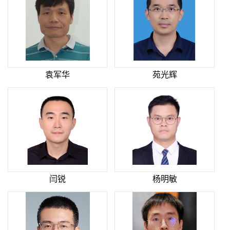
袁军华
苑光辉
闫锐
杨明敏