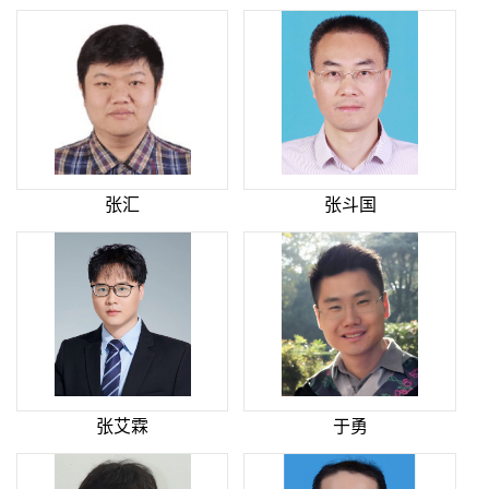
张汇
张斗国
张艾霖
于勇