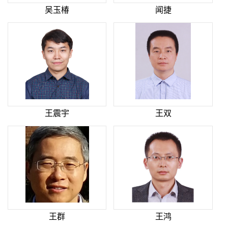
吴玉椿
闻捷
王震宇
王双
王群
王鸿