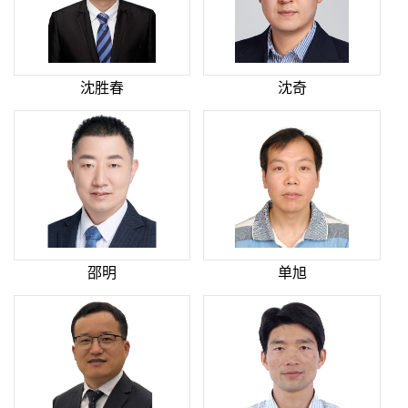
沈胜春
沈奇
邵明
单旭