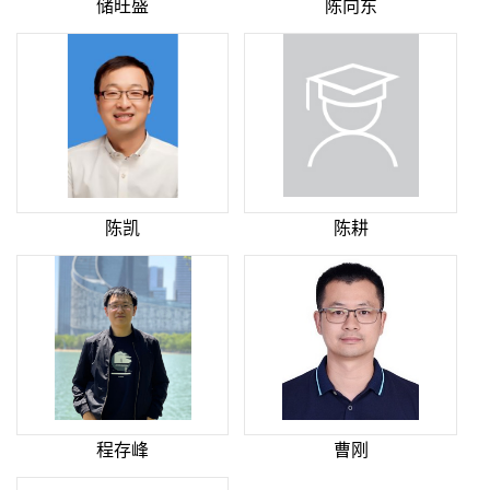
储旺盛
陈向东
陈凯
陈耕
程存峰
曹刚