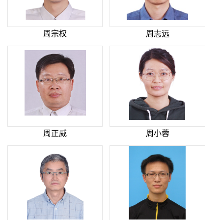
周宗权
周志远
周正威
周小蓉