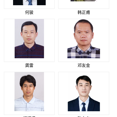
何骏
韩正甫
龚雷
邓友金