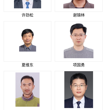
许劲松
谢锦林
夏维东
项国勇