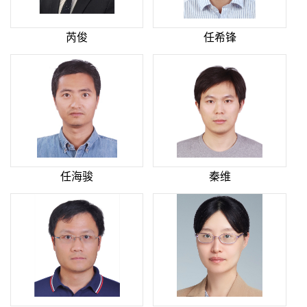
芮俊
任希锋
任海骏
秦维