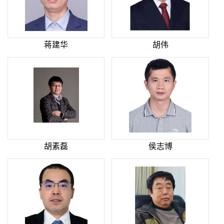
蒋建华
胡伟
胡素磊
侯志博