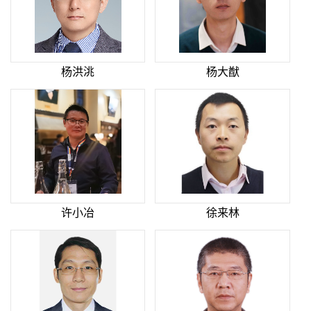
杨洪洮
杨大猷
许小冶
徐来林