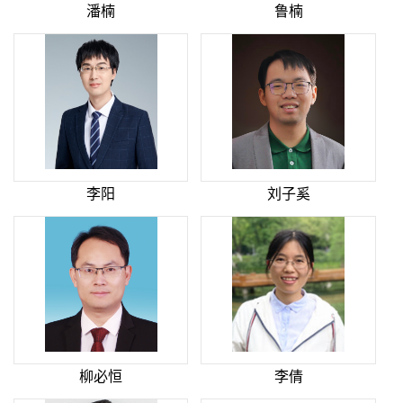
潘楠
鲁楠
李阳
刘子奚
柳必恒
李倩