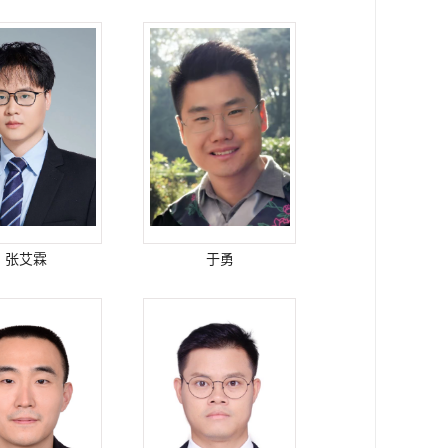
张艾霖
于勇