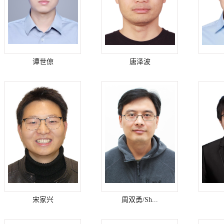
谭世倞
唐泽波
宋家兴
周双勇/Sh...