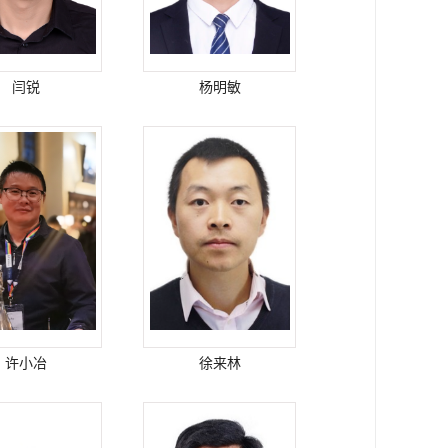
闫锐
杨明敏
许小冶
徐来林