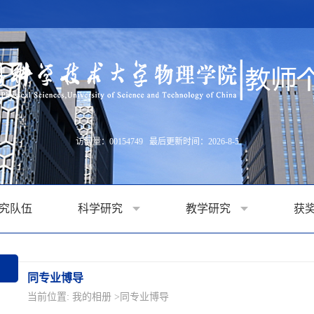
访问量：
00154749
最后更新时间：
2026
-
8
-
5
究队伍
科学研究
教学研究
获
同专业博导
当前位置:
我的相册
>同专业博导