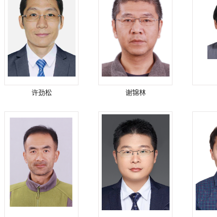
许劲松
谢锦林