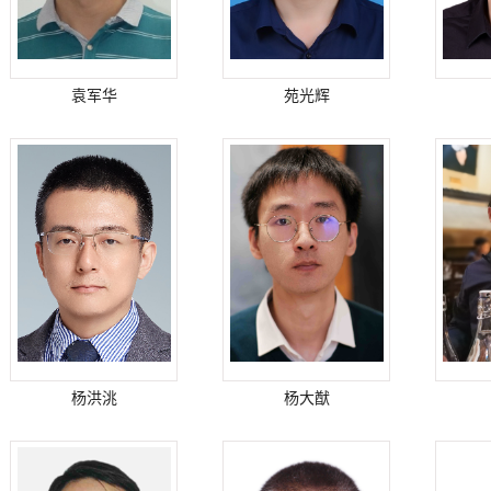
袁军华
苑光辉
杨洪洮
杨大猷