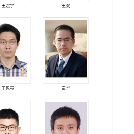
王震宇
王双
王恩亮
童华