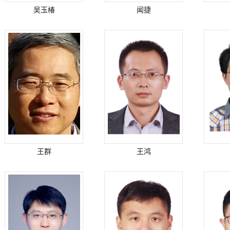
吴玉椿
闻捷
王群
王鸿