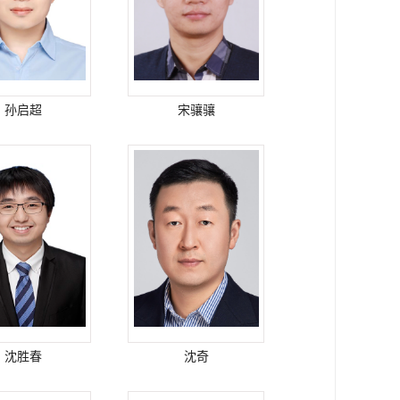
孙启超
宋骧骧
沈胜春
沈奇