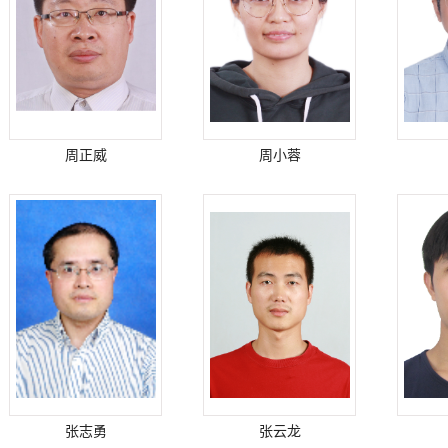
周正威
周小蓉
张志勇
张云龙