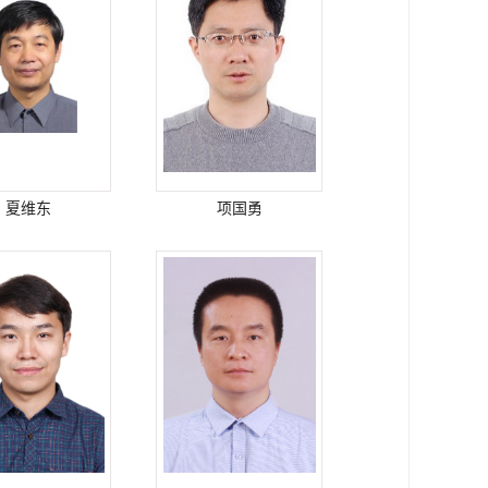
夏维东
项国勇