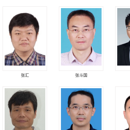
张汇
张斗国