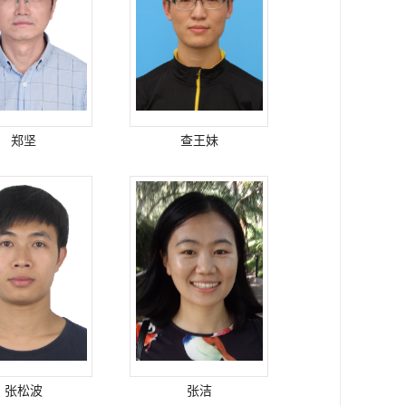
郑坚
查王妹
张松波
张洁