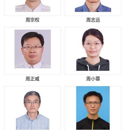
周宗权
周志远
周正威
周小蓉