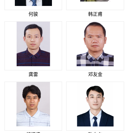
何骏
韩正甫
龚雷
邓友金