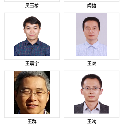
吴玉椿
闻捷
王震宇
王双
王群
王鸿