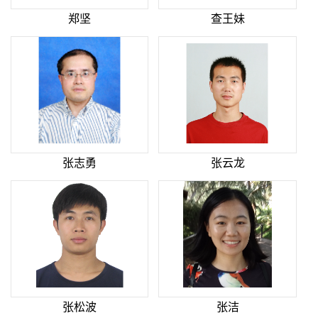
郑坚
查王妹
张志勇
张云龙
张松波
张洁