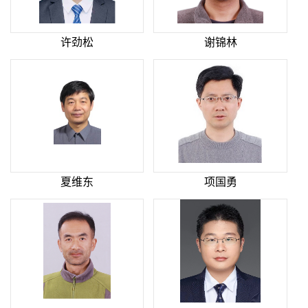
许劲松
谢锦林
夏维东
项国勇