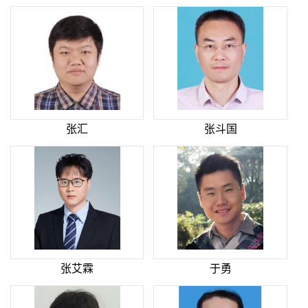
张汇
张斗国
张艾霖
于勇