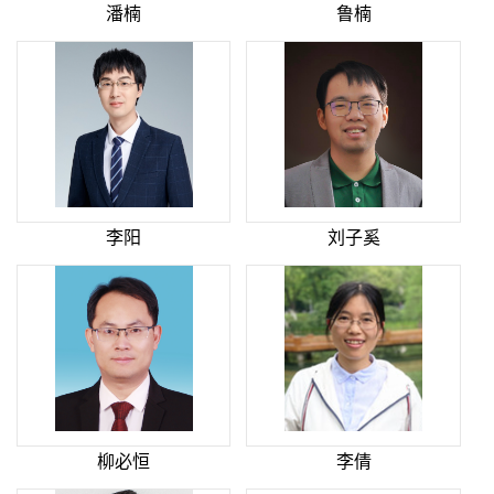
潘楠
鲁楠
李阳
刘子奚
柳必恒
李倩