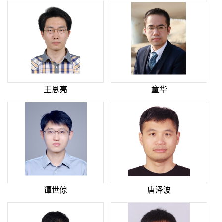
王恩亮
童华
谭世倞
唐泽波