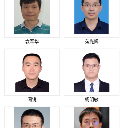
袁军华
苑光辉
闫锐
杨明敏