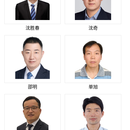
沈胜春
沈奇
邵明
单旭