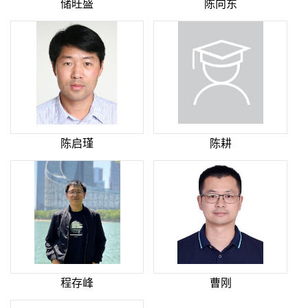
储旺盛
陈向东
陈启瑾
陈耕
程存峰
曹刚