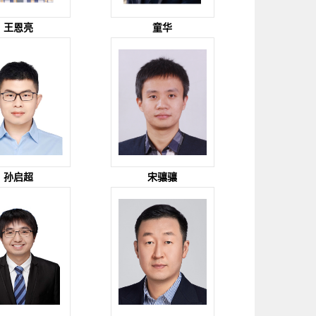
王恩亮
童华
孙启超
宋骧骧