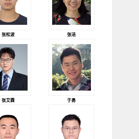
张松波
张洁
张艾霖
于勇