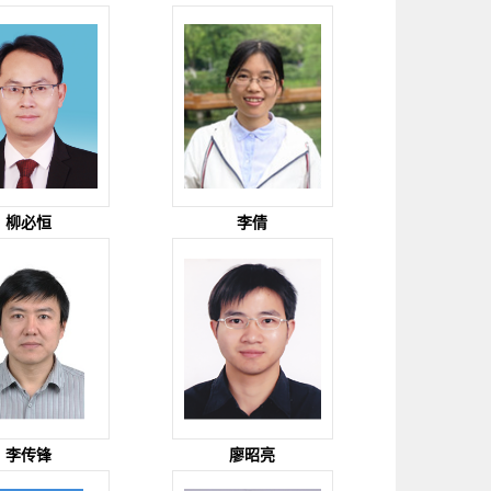
柳必恒
李倩
李传锋
廖昭亮