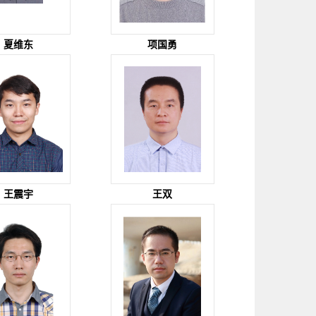
夏维东
项国勇
王震宇
王双