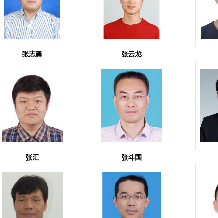
张志勇
张云龙
张汇
张斗国