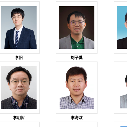
李阳
刘子奚
李明哲
李海欧