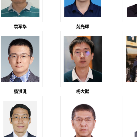
袁军华
苑光辉
杨洪洮
杨大猷