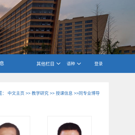
息
其他栏目
语种
登录
置：
中文主页
>>
教学研究
>>
授课信息
>>同专业博导