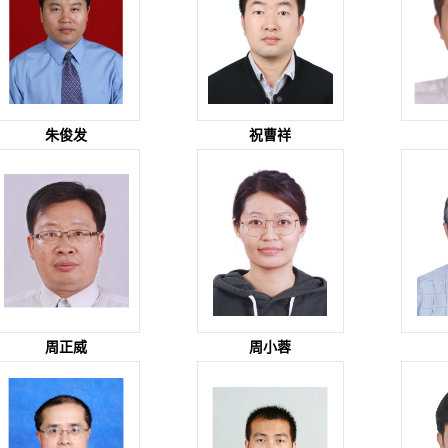
朱俊发
祝曹祥
周正威
周小蓉