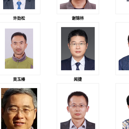
许劲松
谢锦林
吴玉椿
闻捷