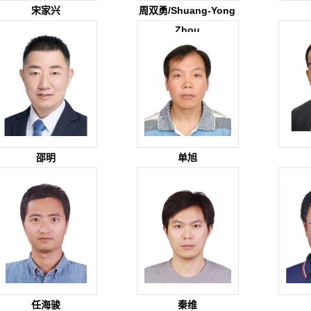
宋家兴
周双勇/Shuang-Yong
Zhou
邵明
单旭
任海骏
秦维