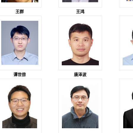
王群
王鸿
谭世倞
唐泽波