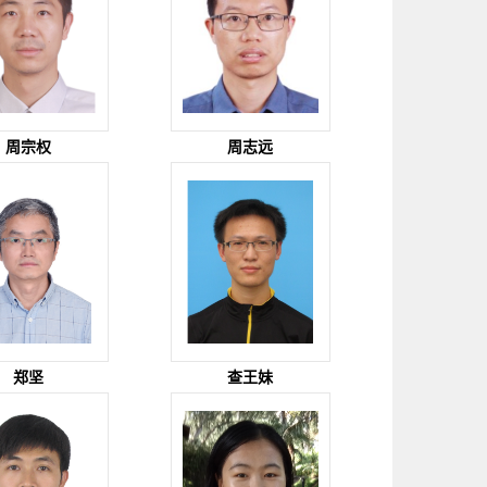
周宗权
周志远
郑坚
查王妹