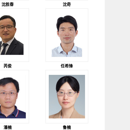
沈胜春
沈奇
芮俊
任希锋
潘楠
鲁楠