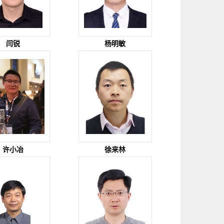
闫锐
杨明敏
许小冶
徐来林