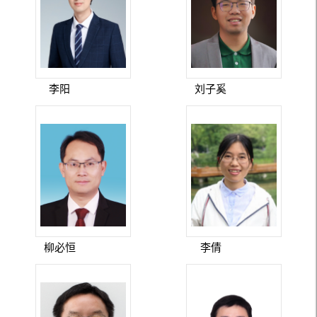
李阳
刘子奚
柳必恒
李倩