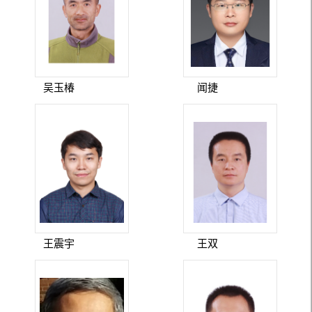
吴玉椿
闻捷
王震宇
王双