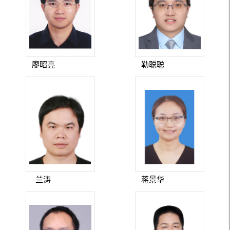
廖昭亮
勒聪聪
兰涛
蒋景华