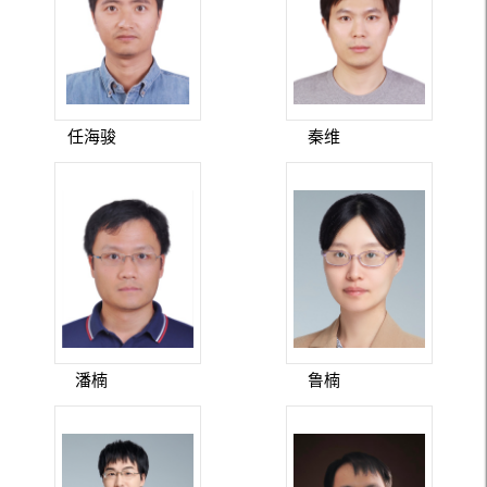
任海骏
秦维
潘楠
鲁楠