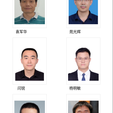
袁军华
苑光辉
闫锐
杨明敏