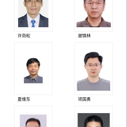
许劲松
谢锦林
夏维东
项国勇