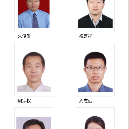
朱俊发
祝曹祥
周宗权
周志远