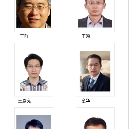
王群
王鸿
王恩亮
童华