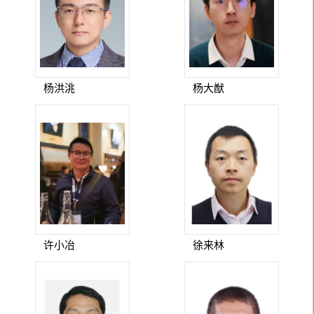
杨洪洮
杨大猷
许小冶
徐来林