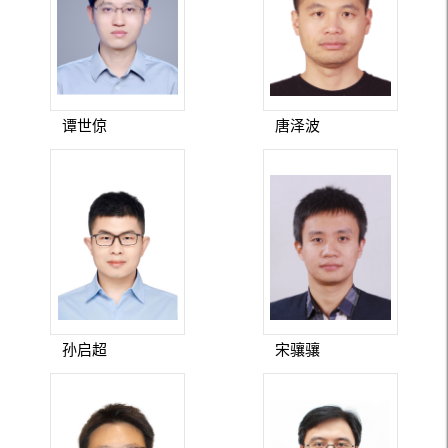
谭世倞
唐泽波
孙启超
宋骧骧