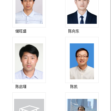
储旺盛
陈向东
陈启瑾
陈凯