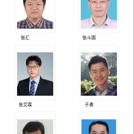
张汇
张斗国
张艾霖
于勇