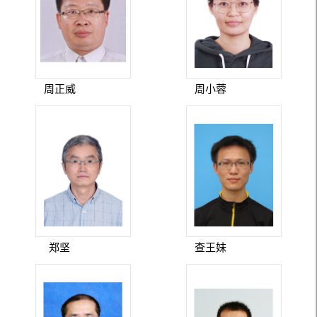
周正威
周小蓉
郑坚
查王妹