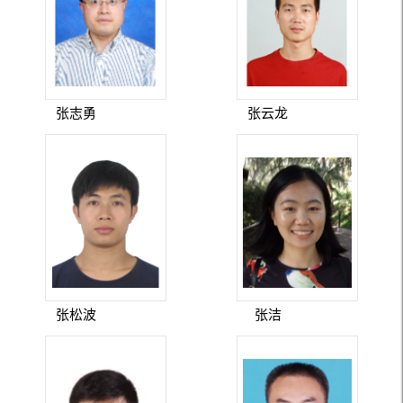
张志勇
张云龙
张松波
张洁