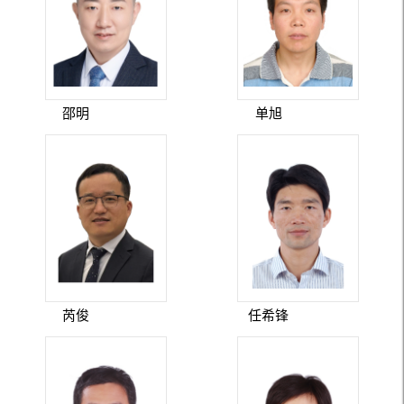
邵明
单旭
芮俊
任希锋