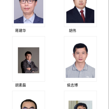
蒋建华
胡伟
胡素磊
侯志博