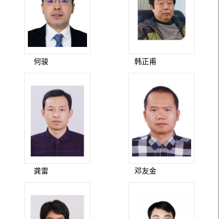
何骏
韩正甫
龚雷
邓友金