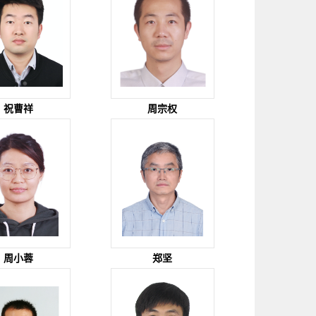
祝曹祥
周宗权
周小蓉
郑坚