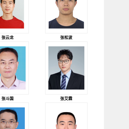
张云龙
张松波
张斗国
张艾霖