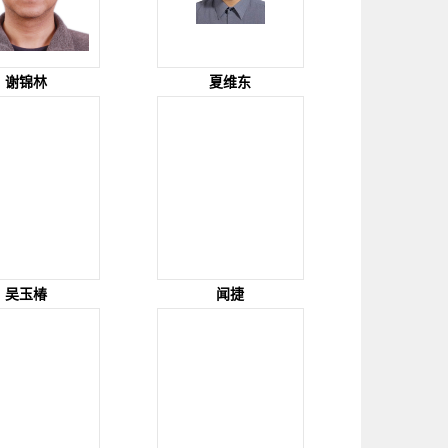
谢锦林
夏维东
吴玉椿
闻捷