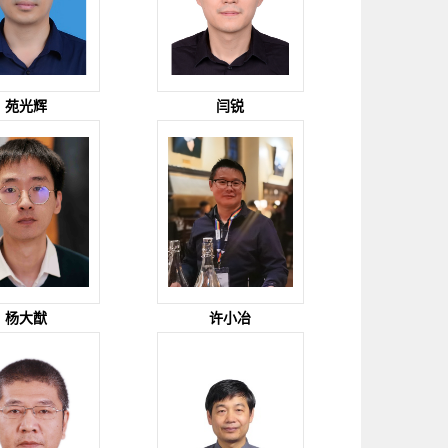
苑光辉
闫锐
杨大猷
许小冶