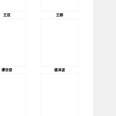
王双
王群
谭世倞
唐泽波