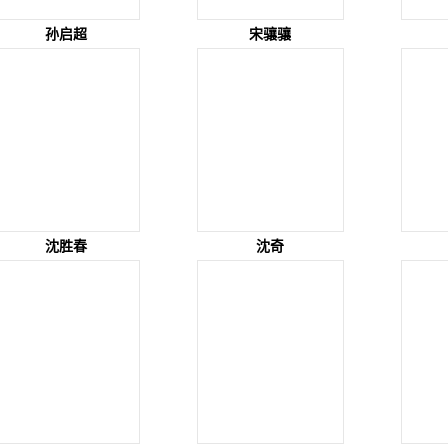
孙启超
宋骧骧
沈胜春
沈奇