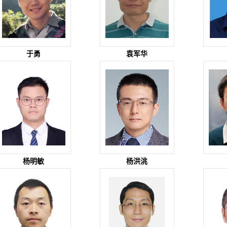
于勇
袁军华
杨明敏
杨洪洮