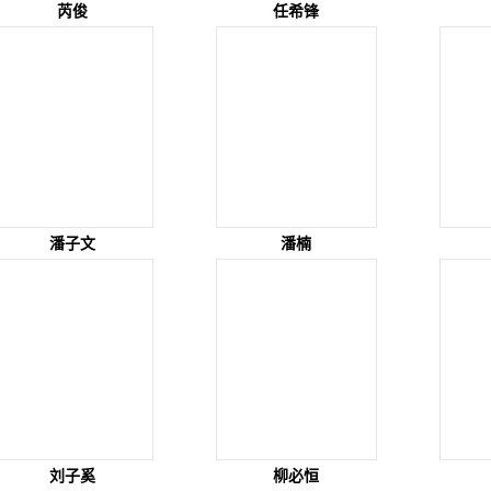
芮俊
任希锋
潘子文
潘楠
刘子奚
柳必恒