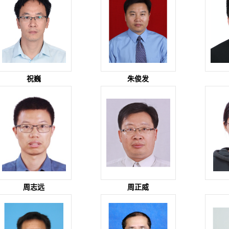
祝巍
朱俊发
周志远
周正威