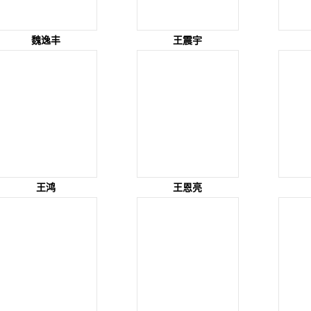
魏逸丰
王震宇
王鸿
王恩亮