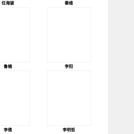
任海骏
秦维
鲁楠
李阳
李倩
李明哲