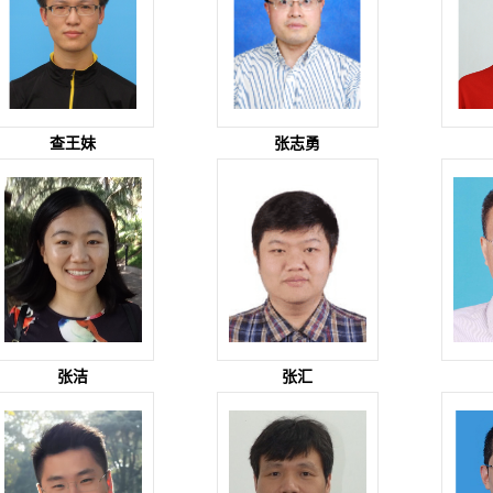
查王妹
张志勇
张洁
张汇