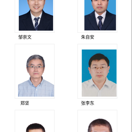
邹崇文
朱自安
郑坚
张李东