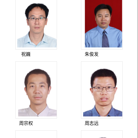
祝巍
朱俊发
周宗权
周志远