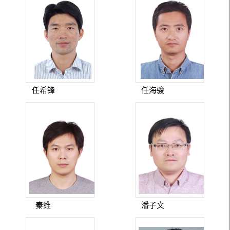
任希锋
任海骏
秦维
潘子文