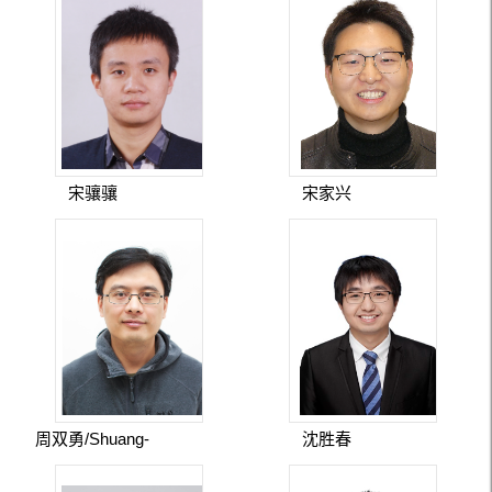
宋骧骧
宋家兴
周双勇/Shuang-
沈胜春
Yong Zhou