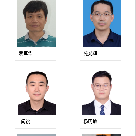
袁军华
苑光辉
闫锐
杨明敏