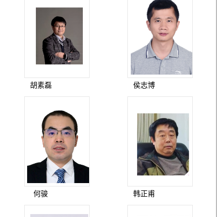
胡素磊
侯志博
何骏
韩正甫