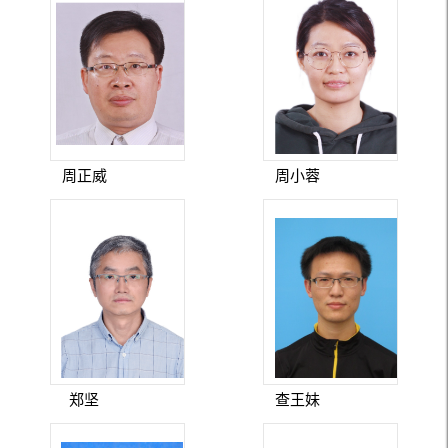
周正威
周小蓉
郑坚
查王妹