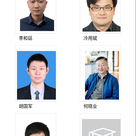
李和廷
冷用斌
胡国军
何晓业