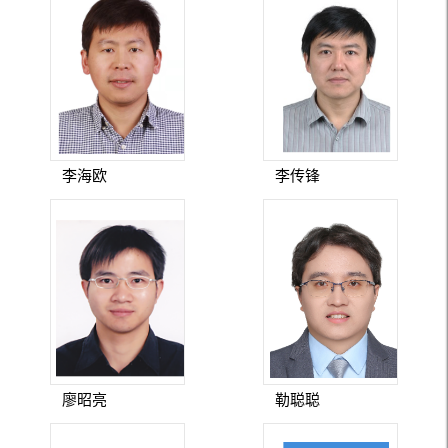
李海欧
李传锋
廖昭亮
勒聪聪