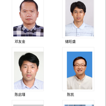
邓友金
储旺盛
陈启瑾
陈凯