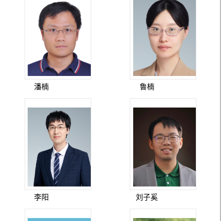
潘楠
鲁楠
李阳
刘子奚