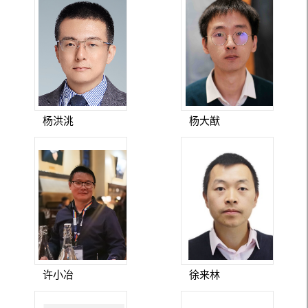
杨洪洮
杨大猷
许小冶
徐来林