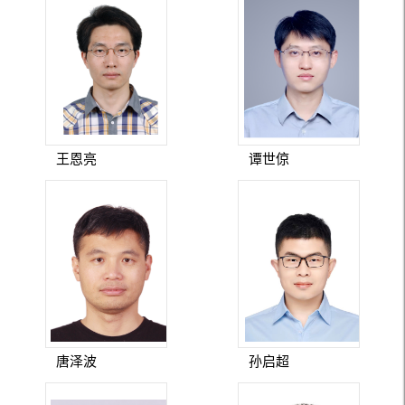
王恩亮
谭世倞
唐泽波
孙启超