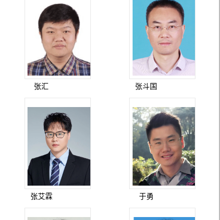
张汇
张斗国
张艾霖
于勇