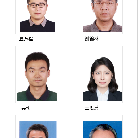
昱万程
谢锦林
吴朝
王思慧