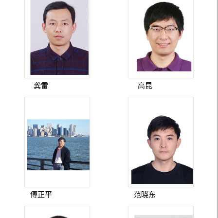
龚雷
高昆
傅正平
范晓东