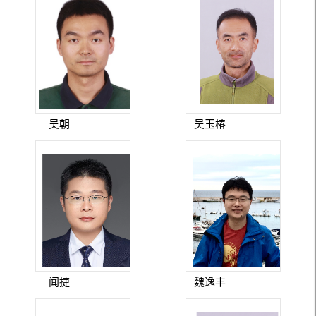
吴朝
吴玉椿
闻捷
魏逸丰