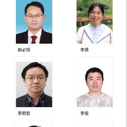
柳必恒
李倩
李明哲
李俊