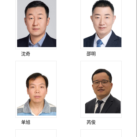
沈奇
邵明
单旭
芮俊