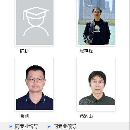
陈耕
程存峰
曹刚
蔡辉山
同专业博导
同专业硕导