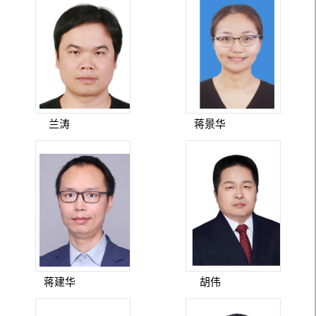
兰涛
蒋景华
蒋建华
胡伟