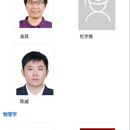
高昆
杜学维
陈威
物理学