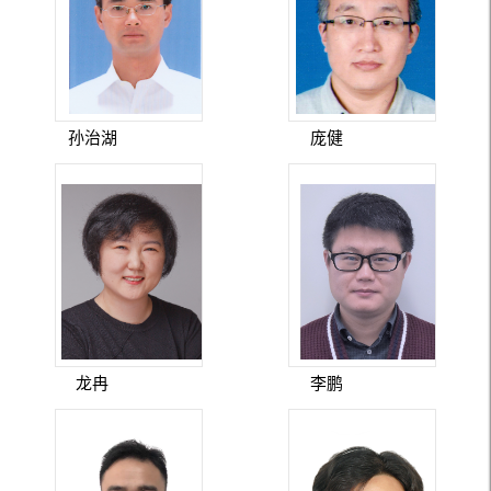
孙治湖
庞健
龙冉
李鹏