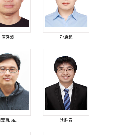
唐泽波
孙启超
双勇/Sh...
沈胜春