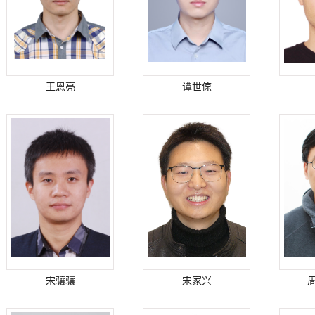
王恩亮
谭世倞
宋骧骧
宋家兴
周