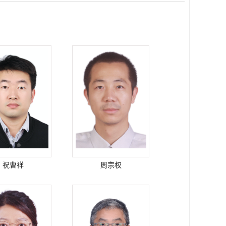
祝曹祥
周宗权