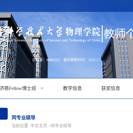
访问量：
00064537
最后更新时间：
2026
-
1
-
5
济慈Fellow博士班
教学信息
获奖信息
同专业硕导
当前位置:
中文主页
>同专业硕导