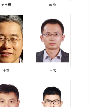
吴玉椿
闻捷
王群
王鸿