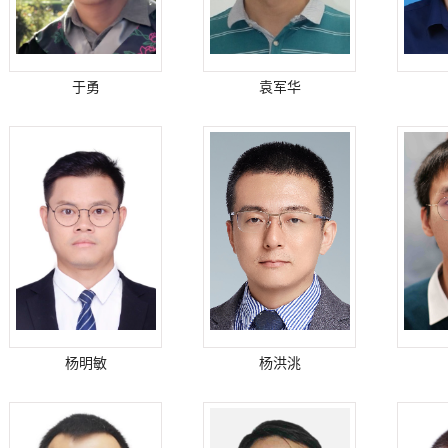
于勇
袁军华
杨明敏
杨洪洮