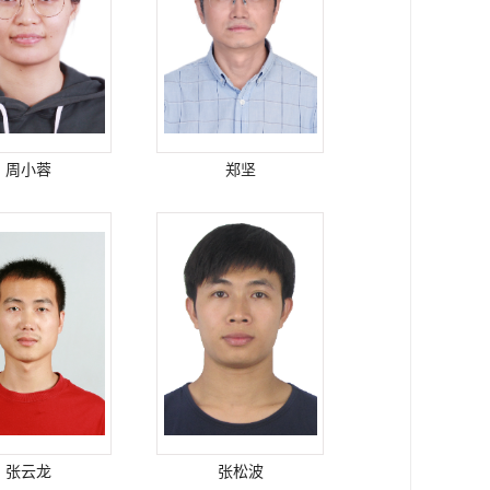
周小蓉
郑坚
张云龙
张松波