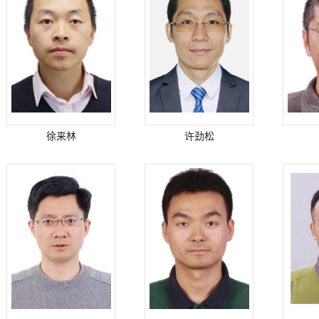
徐来林
许劲松