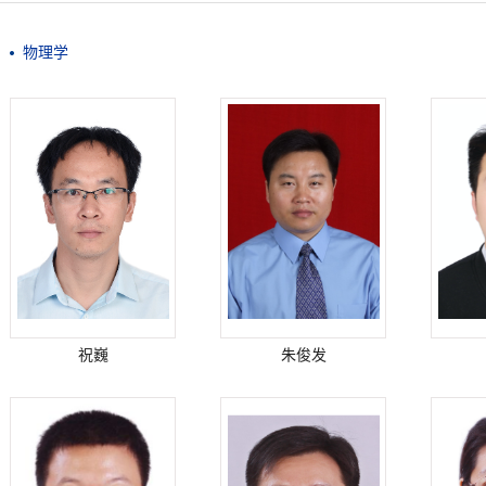
物理学
祝巍
朱俊发