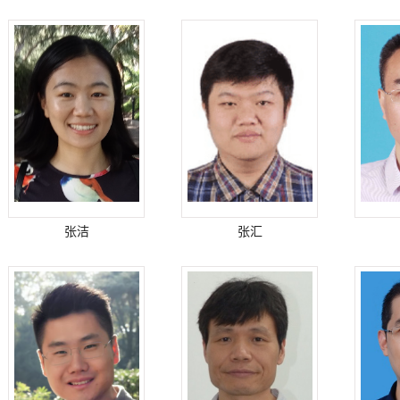
张洁
张汇