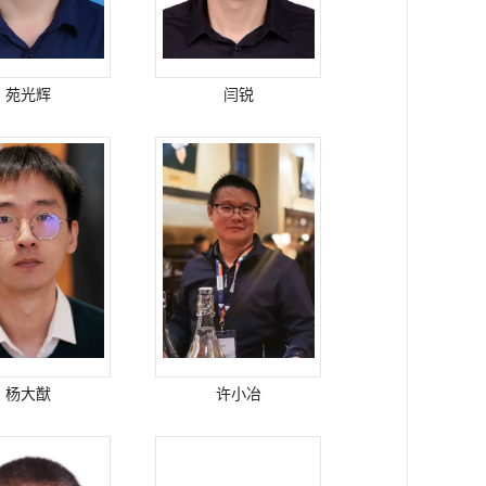
苑光辉
闫锐
杨大猷
许小冶