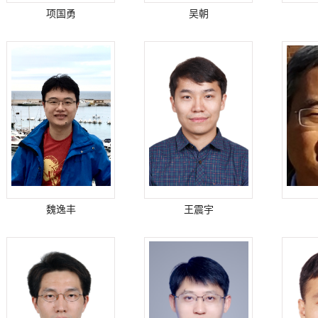
项国勇
吴朝
魏逸丰
王震宇