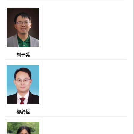
刘子奚
柳必恒