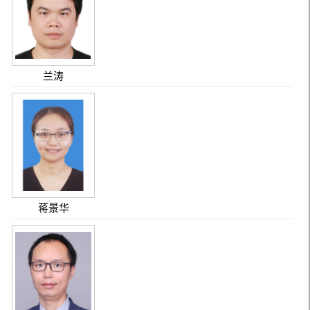
兰涛
蒋景华