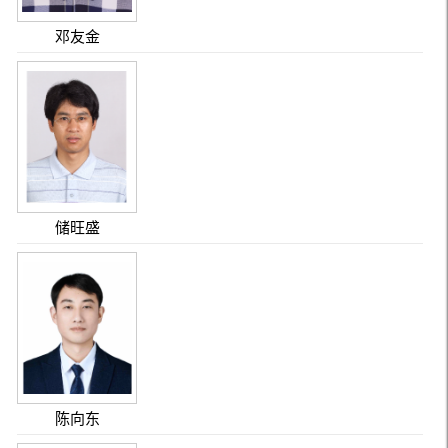
邓友金
储旺盛
陈向东