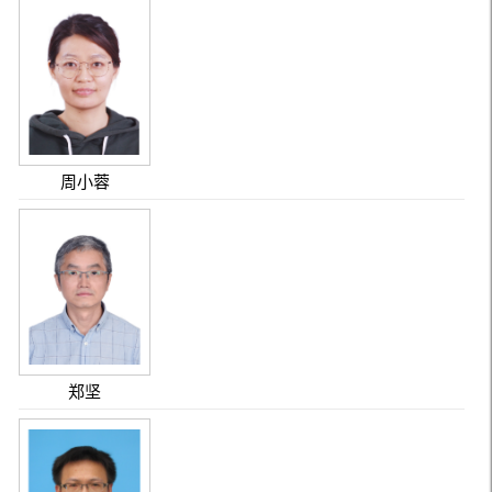
周小蓉
郑坚