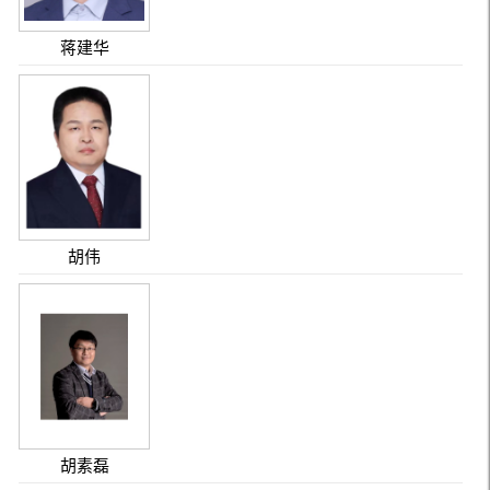
蒋建华
胡伟
胡素磊