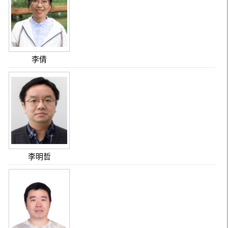
李倩
李明哲