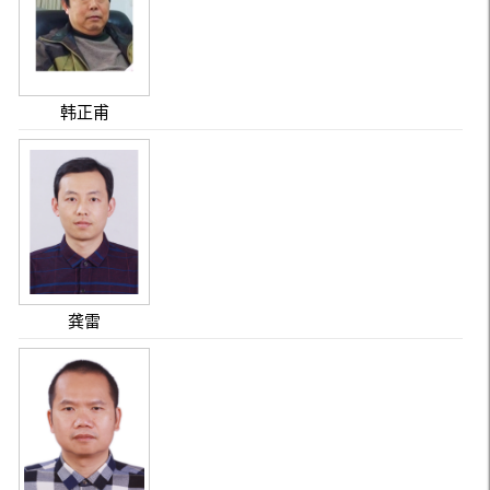
韩正甫
龚雷