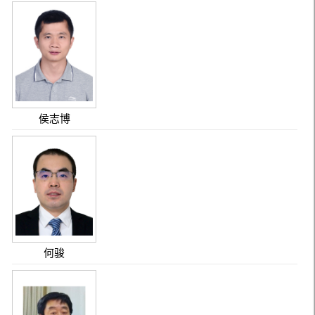
侯志博
何骏