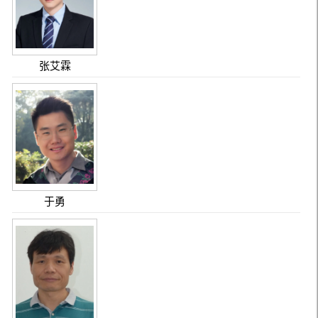
张艾霖
于勇