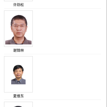
许劲松
谢锦林
夏维东