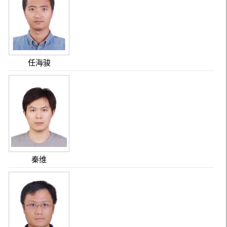
任海骏
秦维