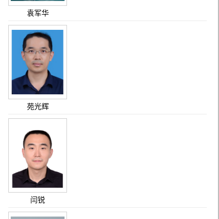
袁军华
苑光辉
闫锐