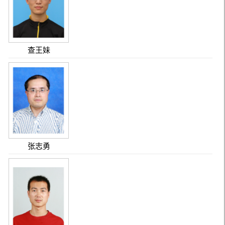
查王妹
张志勇