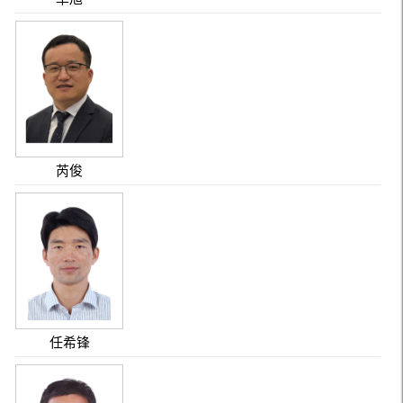
芮俊
任希锋