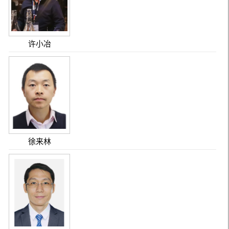
许小冶
徐来林