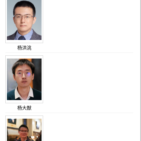
杨洪洮
杨大猷