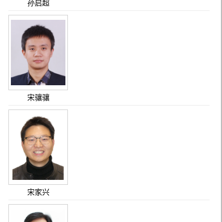
孙启超
宋骧骧
宋家兴