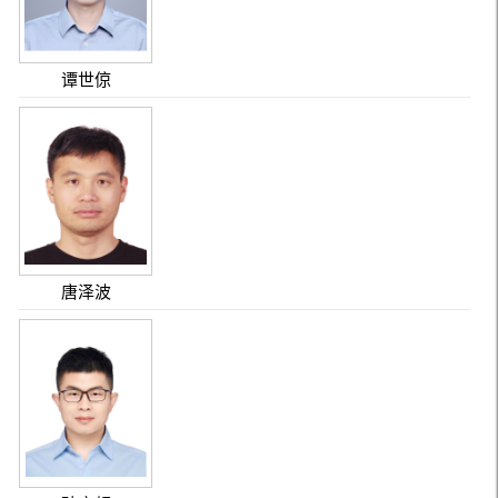
谭世倞
唐泽波