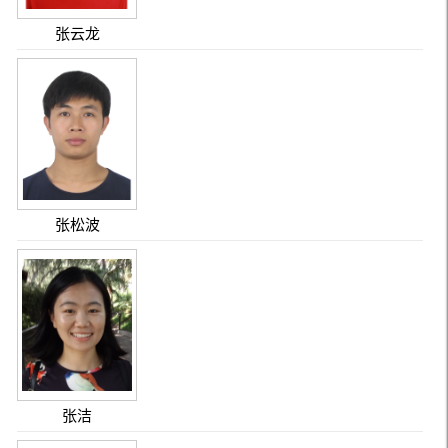
张云龙
张松波
张洁