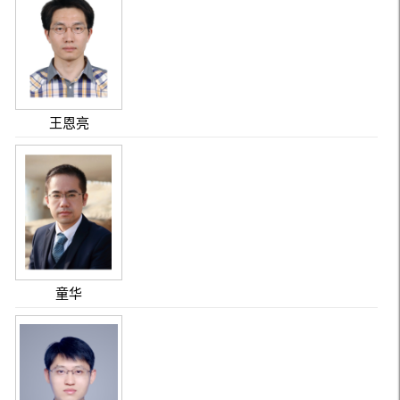
王恩亮
童华