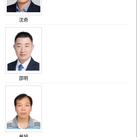
沈奇
邵明
单旭