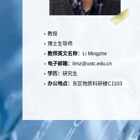
教授
博士生导师
教师英文名称：
Li Mingzhe
电子邮箱：
limz@ustc.edu.cn
学历：
研究生
办公地点：
东区物质科研楼C1103
联系方式：
63607237, 63607032
学位：
博士
毕业院校：
中国科学院高能物理研究
所
学科：
物理学