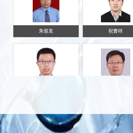
朱俊发
祝曹祥
周志远
周正威