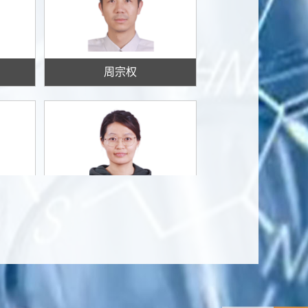
周宗权
周小蓉